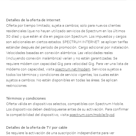
Detalles de la oferta de Internet
Oferta por tiempo limitado; sujeta a cambios; solo para nuevos clientes
residenciales (que no hayan utilizado servicios de Spectrum en los últimos
30 días) y que estén al día en pagos con Spectrum. Los impuestos y cargos
son adicionales en ciertos estados. SPECTRUM INTERNET: se aplican tarifas
estándar después del período de promoción. Cargo adicional por instalación.
Velocidades basadas en conexión alámbrica. Las velocidades reales
(incluyendo conexión inalámbrica) varían y no están garantizadas. Se
requiere módem con capacidad Gig para velocidad Gig. Para ver una lista de
módems con capacidad, visita
spectrum.net/modem
. Servicios sujetos a
todos los términos y condiciones de servicio vigentes, los cuales están
sujetos a cambios. No están disponibles en todas las áreas. Se aplican
restricciones.
Términos y condiciones
Oferta válida en dispositivos selectos, compatibles con Spectrum Mobile.
Los dispositivos deben desbloquearse antes de su activación. Para confirmar
la compatibilidad del dispositivo, visita
spectrum.com/mobile/byod
.
Detalles de la oferta de TV por cable
Se requiere la activación de una suscripción independiente para ver