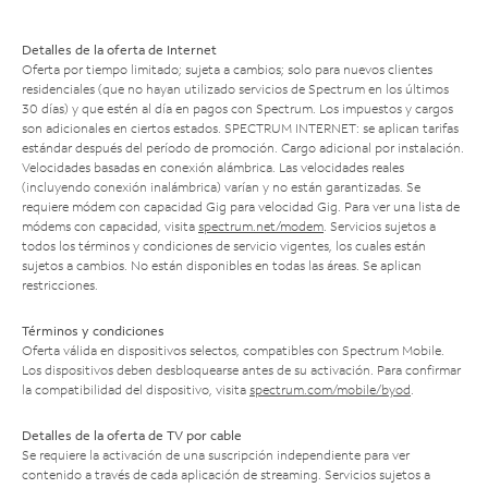
Detalles de la oferta de Internet
Oferta por tiempo limitado; sujeta a cambios; solo para nuevos clientes
residenciales (que no hayan utilizado servicios de Spectrum en los últimos
30 días) y que estén al día en pagos con Spectrum. Los impuestos y cargos
son adicionales en ciertos estados. SPECTRUM INTERNET: se aplican tarifas
estándar después del período de promoción. Cargo adicional por instalación.
Velocidades basadas en conexión alámbrica. Las velocidades reales
(incluyendo conexión inalámbrica) varían y no están garantizadas. Se
requiere módem con capacidad Gig para velocidad Gig. Para ver una lista de
módems con capacidad, visita
spectrum.net/modem
. Servicios sujetos a
todos los términos y condiciones de servicio vigentes, los cuales están
sujetos a cambios. No están disponibles en todas las áreas. Se aplican
restricciones.
Términos y condiciones
Oferta válida en dispositivos selectos, compatibles con Spectrum Mobile.
Los dispositivos deben desbloquearse antes de su activación. Para confirmar
la compatibilidad del dispositivo, visita
spectrum.com/mobile/byod
.
Detalles de la oferta de TV por cable
Se requiere la activación de una suscripción independiente para ver
contenido a través de cada aplicación de streaming. Servicios sujetos a