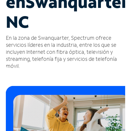
en
Swanquarter
Administrar
NC
cuenta
Encuentra
una
En la zona de Swanquarter, Spectrum ofrece
tienda
servicios líderes en la industria, entre los que se
incluyen Internet con fibra óptica, televisión y
streaming, telefonía fija y servicios de telefonía
móvil.