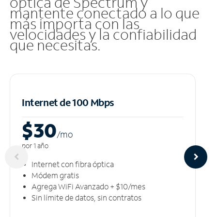
óptica de Spectrum y
mantente conectado a lo que
más importa con las
velocidades y la confiabilidad
que necesitas.
Internet de 100 Mbps
$30
/m
o
por 1 año
Internet con fibra óptica
Módem gratis
Agrega WiFi Avanzado + $10/mes
Sin límite de datos, sin contratos