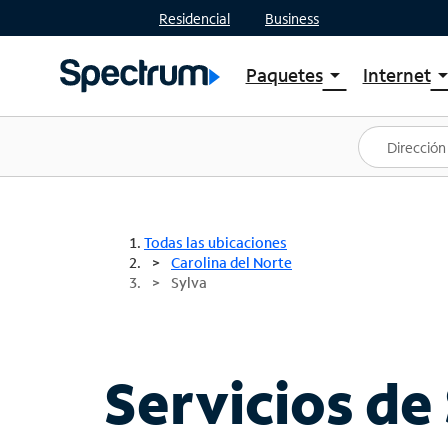
Residencial
Business
Paquetes
Internet
arrow_drop_down
arrow_drop
Ver paquetes
Spectr
Spectrum One
Planes
Mejores ofertas
Spectr
Ofertas en tu área
Intern
Todas las ubicaciones
Carolina del Norte
Sylva
Servicios de