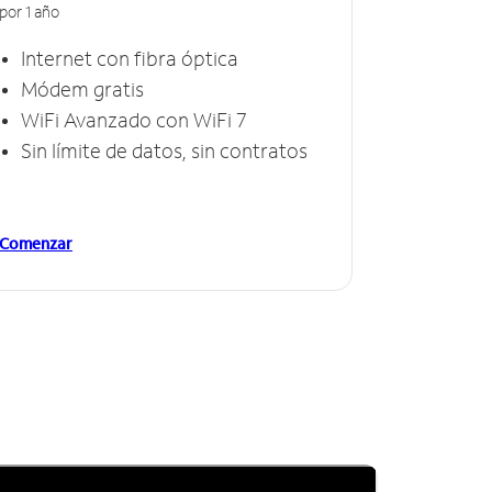
por 1 año
Internet con fibra óptica
Módem gratis
WiFi Avanzado con WiFi 7
Sin límite de datos, sin contratos
Comenzar