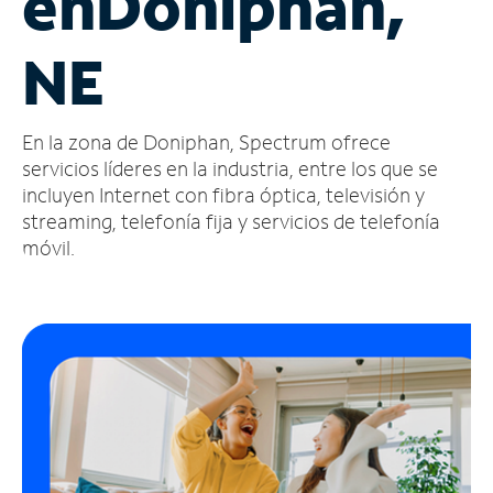
en
Doniphan,
Administrar
NE
cuenta
Encuentra
una
En la zona de Doniphan, Spectrum ofrece
tienda
servicios líderes en la industria, entre los que se
incluyen Internet con fibra óptica, televisión y
streaming, telefonía fija y servicios de telefonía
móvil.