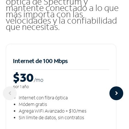
óptica de Spectrum y
mantente conectado a lo que
más importa con las
velocidades y la confiabilidad
que necesitas.
Internet de 100 Mbps
$30
/m
o
por 1 año
Internet con fibra óptica
Módem gratis
Agrega WiFi Avanzado + $10/mes
Sin límite de datos, sin contratos