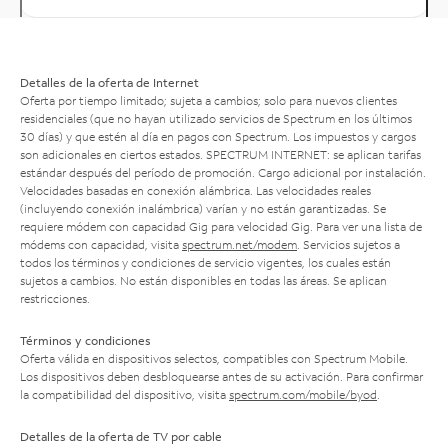
Detalles de la oferta de Internet
Oferta por tiempo limitado; sujeta a cambios; solo para nuevos clientes
residenciales (que no hayan utilizado servicios de Spectrum en los últimos
30 días) y que estén al día en pagos con Spectrum. Los impuestos y cargos
son adicionales en ciertos estados. SPECTRUM INTERNET: se aplican tarifas
estándar después del período de promoción. Cargo adicional por instalación.
Velocidades basadas en conexión alámbrica. Las velocidades reales
(incluyendo conexión inalámbrica) varían y no están garantizadas. Se
requiere módem con capacidad Gig para velocidad Gig. Para ver una lista de
módems con capacidad, visita
spectrum.net/modem
. Servicios sujetos a
todos los términos y condiciones de servicio vigentes, los cuales están
sujetos a cambios. No están disponibles en todas las áreas. Se aplican
restricciones.
Términos y condiciones
Oferta válida en dispositivos selectos, compatibles con Spectrum Mobile.
Los dispositivos deben desbloquearse antes de su activación. Para confirmar
la compatibilidad del dispositivo, visita
spectrum.com/mobile/byod
.
Detalles de la oferta de TV por cable