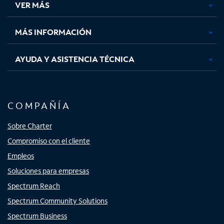
VER MÁS
pestaña
pestaña
pestaña
pestaña
nueva
nueva
nueva
nueva
MÁS INFORMACIÓN
AYUDA Y ASISTENCIA TÉCNICA
COMPAÑÍA
Sobre Charter
Compromiso con el cliente
Empleos
Soluciones para empresas
Spectrum Reach
Spectrum Community Solutions
Spectrum Business