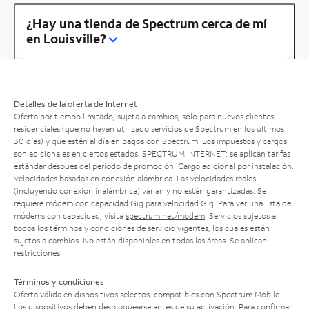
¿Hay una tienda de Spectrum cerca de mí
en Louisville?
Detalles de la oferta de Internet
Oferta por tiempo limitado; sujeta a cambios; solo para nuevos clientes
residenciales (que no hayan utilizado servicios de Spectrum en los últimos
30 días) y que estén al día en pagos con Spectrum. Los impuestos y cargos
son adicionales en ciertos estados. SPECTRUM INTERNET: se aplican tarifas
estándar después del período de promoción. Cargo adicional por instalación.
Velocidades basadas en conexión alámbrica. Las velocidades reales
(incluyendo conexión inalámbrica) varían y no están garantizadas. Se
requiere módem con capacidad Gig para velocidad Gig. Para ver una lista de
módems con capacidad, visita
spectrum.net/modem
. Servicios sujetos a
todos los términos y condiciones de servicio vigentes, los cuales están
sujetos a cambios. No están disponibles en todas las áreas. Se aplican
restricciones.
Términos y condiciones
Oferta válida en dispositivos selectos, compatibles con Spectrum Mobile.
Los dispositivos deben desbloquearse antes de su activación. Para confirmar