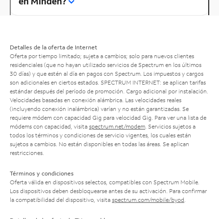
en Minden?
Detalles de la oferta de Internet
Oferta por tiempo limitado; sujeta a cambios; solo para nuevos clientes
residenciales (que no hayan utilizado servicios de Spectrum en los últimos
30 días) y que estén al día en pagos con Spectrum. Los impuestos y cargos
son adicionales en ciertos estados. SPECTRUM INTERNET: se aplican tarifas
estándar después del período de promoción. Cargo adicional por instalación.
Velocidades basadas en conexión alámbrica. Las velocidades reales
(incluyendo conexión inalámbrica) varían y no están garantizadas. Se
requiere módem con capacidad Gig para velocidad Gig. Para ver una lista de
módems con capacidad, visita
spectrum.net/modem
. Servicios sujetos a
todos los términos y condiciones de servicio vigentes, los cuales están
sujetos a cambios. No están disponibles en todas las áreas. Se aplican
restricciones.
Términos y condiciones
Oferta válida en dispositivos selectos, compatibles con Spectrum Mobile.
Los dispositivos deben desbloquearse antes de su activación. Para confirmar
la compatibilidad del dispositivo, visita
spectrum.com/mobile/byod
.