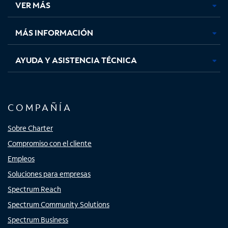
VER MÁS
pestaña
pestaña
pestaña
pestaña
nueva
nueva
nueva
nueva
MÁS INFORMACIÓN
AYUDA Y ASISTENCIA TÉCNICA
COMPAÑÍA
Sobre Charter
Compromiso con el cliente
Empleos
Soluciones para empresas
Spectrum Reach
Spectrum Community Solutions
Spectrum Business