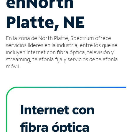
en
North
Administrar
Platte, NE
cuenta
Encuentra
una
En la zona de North Platte, Spectrum ofrece
tienda
servicios líderes en la industria, entre los que se
incluyen Internet con fibra óptica, televisión y
streaming, telefonía fija y servicios de telefonía
móvil.