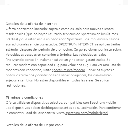
Detalles de la oferta de Internet
Oferta por tiempo limitado; sujeta a cambios; solo para nuevos clientes
residenciales (que no hayan utilizado servicios de Spectrum en los últimos
30 días) y que estén al día en pagos con Spectrum. Los impuestos y cargos
son adicionales en ciertos estados. SPECTRUM INTERNET: se aplican tarifas
estándar después del período de promoción. Cargo adicional por instalación.
Velocidades basadas en conexión alámbrica. Las velocidades reales
(incluyendo conexión inalámbrica) varían y no están garantizadas. Se
requiere módem con capacidad Gig para velocidad Gig. Para ver una lista de
módems con capacidad, visita
spectrum.net/modem
. Servicios sujetos a
todos los términos y condiciones de servicio vigentes, los cuales están
sujetos a cambios. No están disponibles en todas las áreas. Se aplican
restricciones.
Términos y condiciones
Oferta válida en dispositivos selectos, compatibles con Spectrum Mobile.
Los dispositivos deben desbloquearse antes de su activación. Para confirmar
la compatibilidad del dispositivo, visita
spectrum.com/mobile/byod
.
Detalles de la oferta de TV por cable