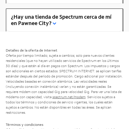
¿Hay una tienda de Spectrum cerca de mí
en Pawnee City?
Detalles de la oferta de Internet
Oferta por tiempo limitado; sujeta a cambios; solo para nuevos clientes
residenciales (que no hayan utilizado servicios de Spectrum en los últimos
30 días) y que estén al día en pagos con Spectrum. Los impuestos y cargos
son adicionales en ciertos estados. SPECTRUM INTERNET: se aplican tarifas
estándar después del período de promoción. Cargo adicional por instalación.
Velocidades basadas en conexión alámbrica. Las velocidades reales
(incluyendo conexión inalámbrica) varían y no están garantizadas. Se
requiere módem con capacidad Gig para velocidad Gig. Para ver una lista de
módems con capacidad, visita
spectrum.net/modem
. Servicios sujetos a
todos los términos y condiciones de servicio vigentes, los cuales están
sujetos a cambios. No están disponibles en todas las áreas. Se aplican
restricciones.
Términos y condiciones