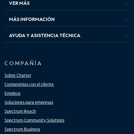
VER MÁS
pestaña
pestaña
pestaña
pestaña
nueva
nueva
nueva
nueva
MÁS INFORMACIÓN
AYUDA Y ASISTENCIA TÉCNICA
COMPAÑÍA
Sobre Charter
Compromiso con el cliente
Empleos
Soluciones para empresas
Spectrum Reach
Spectrum Community Solutions
Spectrum Business