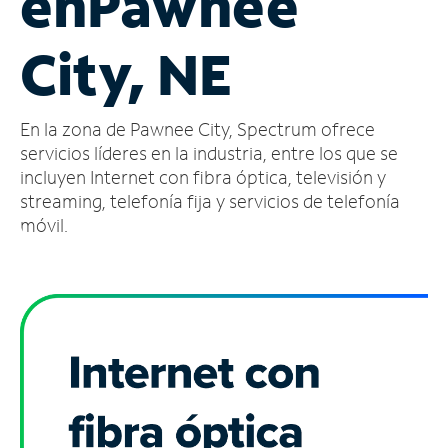
en
Pawnee
Administrar
City, NE
cuenta
Encuentra
una
En la zona de Pawnee City, Spectrum ofrece
tienda
servicios líderes en la industria, entre los que se
incluyen Internet con fibra óptica, televisión y
streaming, telefonía fija y servicios de telefonía
móvil.