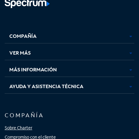
Facebook,
Instagram,
Youtube,
X,
se
se
se
se
COMPAÑÍA
abre
abre
abre
abre
en
en
en
en
una
una
una
una
VER MÁS
pestaña
pestaña
pestaña
pestaña
nueva
nueva
nueva
nueva
MÁS INFORMACIÓN
AYUDA Y ASISTENCIA TÉCNICA
COMPAÑÍA
Sobre Charter
Compromiso con el cliente