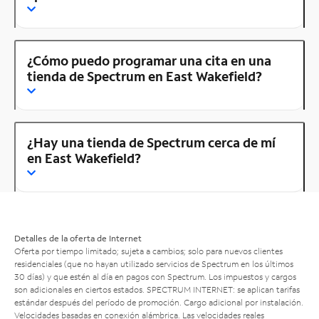
¿Cómo puedo programar una cita en una
tienda de Spectrum en East Wakefield?
¿Hay una tienda de Spectrum cerca de mí
en East Wakefield?
Detalles de la oferta de Internet
Oferta por tiempo limitado; sujeta a cambios; solo para nuevos clientes
residenciales (que no hayan utilizado servicios de Spectrum en los últimos
30 días) y que estén al día en pagos con Spectrum. Los impuestos y cargos
son adicionales en ciertos estados. SPECTRUM INTERNET: se aplican tarifas
estándar después del período de promoción. Cargo adicional por instalación.
Velocidades basadas en conexión alámbrica. Las velocidades reales