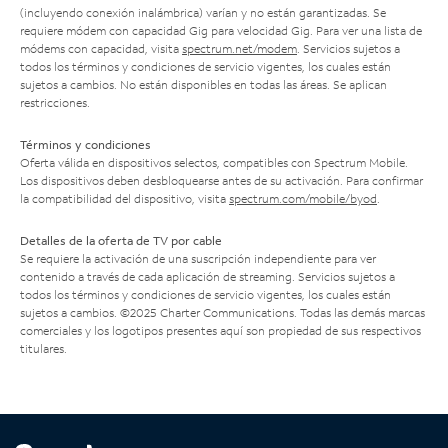
(incluyendo conexión inalámbrica) varían y no están garantizadas. Se
requiere módem con capacidad Gig para velocidad Gig. Para ver una lista de
módems con capacidad, visita
spectrum.net/modem
. Servicios sujetos a
todos los términos y condiciones de servicio vigentes, los cuales están
sujetos a cambios. No están disponibles en todas las áreas. Se aplican
restricciones.
Términos y condiciones
Oferta válida en dispositivos selectos, compatibles con Spectrum Mobile.
Los dispositivos deben desbloquearse antes de su activación. Para confirmar
la compatibilidad del dispositivo, visita
spectrum.com/mobile/byod
.
Detalles de la oferta de TV por cable
Se requiere la activación de una suscripción independiente para ver
contenido a través de cada aplicación de streaming. Servicios sujetos a
todos los términos y condiciones de servicio vigentes, los cuales están
sujetos a cambios. ©2025 Charter Communications. Todas las demás marcas
comerciales y los logotipos presentes aquí son propiedad de sus respectivos
titulares.