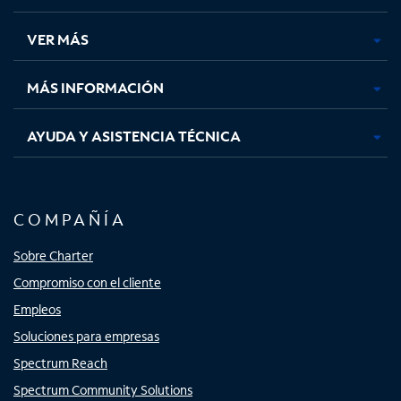
en
en
en
en
una
una
una
una
VER MÁS
pestaña
pestaña
pestaña
pestaña
nueva
nueva
nueva
nueva
MÁS INFORMACIÓN
AYUDA Y ASISTENCIA TÉCNICA
COMPAÑÍA
Sobre Charter
Compromiso con el cliente
Empleos
Soluciones para empresas
Spectrum Reach
Spectrum Community Solutions