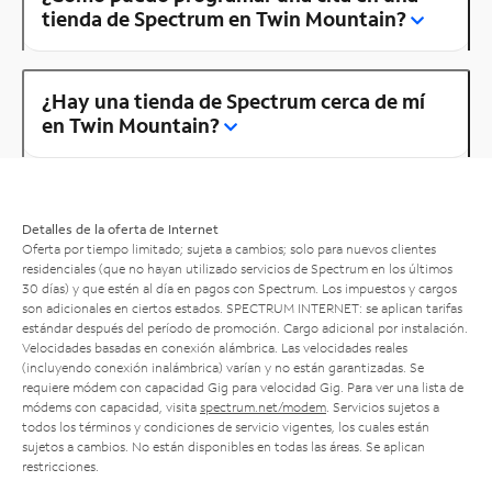
tienda de Spectrum en Twin Mountain?
¿Hay una tienda de Spectrum cerca de mí
en Twin Mountain?
Detalles de la oferta de Internet
Oferta por tiempo limitado; sujeta a cambios; solo para nuevos clientes
residenciales (que no hayan utilizado servicios de Spectrum en los últimos
30 días) y que estén al día en pagos con Spectrum. Los impuestos y cargos
son adicionales en ciertos estados. SPECTRUM INTERNET: se aplican tarifas
estándar después del período de promoción. Cargo adicional por instalación.
Velocidades basadas en conexión alámbrica. Las velocidades reales
(incluyendo conexión inalámbrica) varían y no están garantizadas. Se
requiere módem con capacidad Gig para velocidad Gig. Para ver una lista de
módems con capacidad, visita
spectrum.net/modem
. Servicios sujetos a
todos los términos y condiciones de servicio vigentes, los cuales están
sujetos a cambios. No están disponibles en todas las áreas. Se aplican
restricciones.