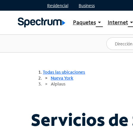
Residencial
Business
Paquetes
Internet
arrow_drop_down
arrow_drop
Ver paquetes
Spectr
Spectrum One
Planes
Mejores ofertas
Spectr
Ofertas en tu área
Intern
Todas las ubicaciones
Nueva York
Alplaus
Servicios de