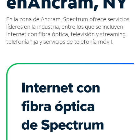
en
Ancram, NY
Administrar
En la zona de Ancram, Spectrum ofrece servicios
cuenta
Encuentra
líderes en la industria, entre los que se incluyen
una
Internet con fibra óptica, televisión y streaming,
tienda
telefonía fija y servicios de telefonía móvil.