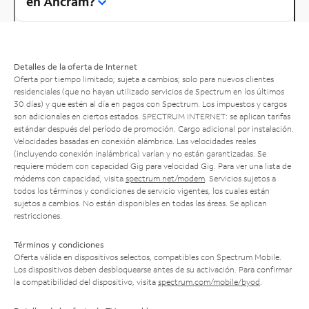
en Ancram?
Detalles de la oferta de Internet
Oferta por tiempo limitado; sujeta a cambios; solo para nuevos clientes
residenciales (que no hayan utilizado servicios de Spectrum en los últimos
30 días) y que estén al día en pagos con Spectrum. Los impuestos y cargos
son adicionales en ciertos estados. SPECTRUM INTERNET: se aplican tarifas
estándar después del período de promoción. Cargo adicional por instalación.
Velocidades basadas en conexión alámbrica. Las velocidades reales
(incluyendo conexión inalámbrica) varían y no están garantizadas. Se
requiere módem con capacidad Gig para velocidad Gig. Para ver una lista de
módems con capacidad, visita
spectrum.net/modem
. Servicios sujetos a
todos los términos y condiciones de servicio vigentes, los cuales están
sujetos a cambios. No están disponibles en todas las áreas. Se aplican
restricciones.
Términos y condiciones
Oferta válida en dispositivos selectos, compatibles con Spectrum Mobile.
Los dispositivos deben desbloquearse antes de su activación. Para confirmar
la compatibilidad del dispositivo, visita
spectrum.com/mobile/byod
.