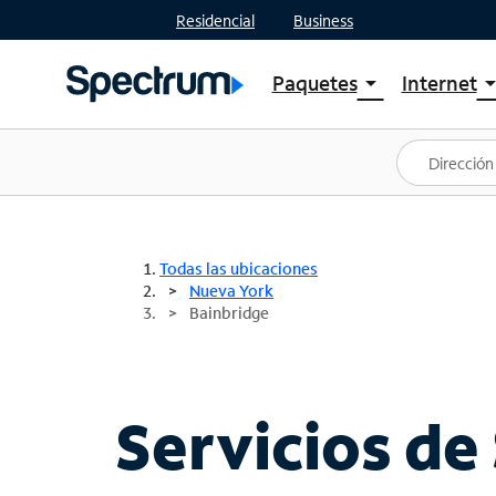
Residencial
Business
Paquetes
Internet
arrow_drop_down
arrow_drop
Ver paquetes
Spectr
Spectrum One
Planes
Mejores ofertas
Spectr
Ofertas en tu área
Intern
Todas las ubicaciones
Nueva York
Bainbridge
Servicios de