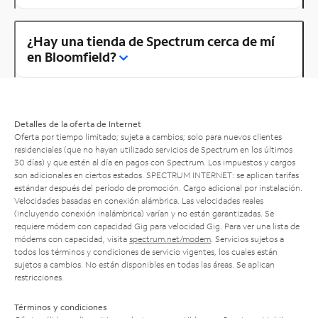
¿Hay una tienda de Spectrum cerca de mí
en Bloomfield?
Detalles de la oferta de Internet
Oferta por tiempo limitado; sujeta a cambios; solo para nuevos clientes
residenciales (que no hayan utilizado servicios de Spectrum en los últimos
30 días) y que estén al día en pagos con Spectrum. Los impuestos y cargos
son adicionales en ciertos estados. SPECTRUM INTERNET: se aplican tarifas
estándar después del período de promoción. Cargo adicional por instalación.
Velocidades basadas en conexión alámbrica. Las velocidades reales
(incluyendo conexión inalámbrica) varían y no están garantizadas. Se
requiere módem con capacidad Gig para velocidad Gig. Para ver una lista de
módems con capacidad, visita
spectrum.net/modem
. Servicios sujetos a
todos los términos y condiciones de servicio vigentes, los cuales están
sujetos a cambios. No están disponibles en todas las áreas. Se aplican
restricciones.
Términos y condiciones