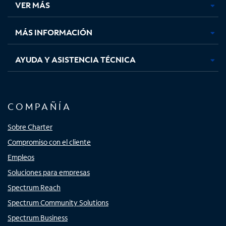
VER MÁS
pestaña
pestaña
pestaña
pestaña
nueva
nueva
nueva
nueva
MÁS INFORMACIÓN
AYUDA Y ASISTENCIA TÉCNICA
COMPAÑÍA
Sobre Charter
Compromiso con el cliente
Empleos
Soluciones para empresas
Spectrum Reach
Spectrum Community Solutions
Spectrum Business