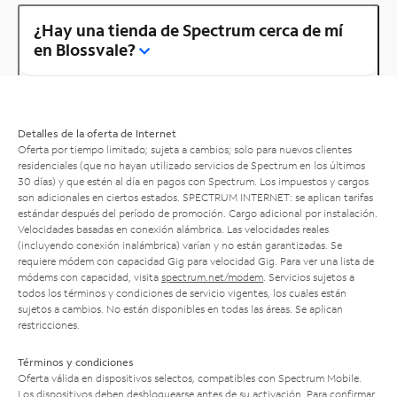
¿Hay una tienda de Spectrum cerca de mí
en Blossvale?
Detalles de la oferta de Internet
Oferta por tiempo limitado; sujeta a cambios; solo para nuevos clientes
residenciales (que no hayan utilizado servicios de Spectrum en los últimos
30 días) y que estén al día en pagos con Spectrum. Los impuestos y cargos
son adicionales en ciertos estados. SPECTRUM INTERNET: se aplican tarifas
estándar después del período de promoción. Cargo adicional por instalación.
Velocidades basadas en conexión alámbrica. Las velocidades reales
(incluyendo conexión inalámbrica) varían y no están garantizadas. Se
requiere módem con capacidad Gig para velocidad Gig. Para ver una lista de
módems con capacidad, visita
spectrum.net/modem
. Servicios sujetos a
todos los términos y condiciones de servicio vigentes, los cuales están
sujetos a cambios. No están disponibles en todas las áreas. Se aplican
restricciones.
Términos y condiciones
Oferta válida en dispositivos selectos, compatibles con Spectrum Mobile.
Los dispositivos deben desbloquearse antes de su activación. Para confirmar