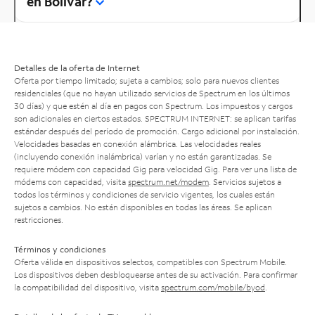
en Bolivar?
Detalles de la oferta de Internet
Oferta por tiempo limitado; sujeta a cambios; solo para nuevos clientes
residenciales (que no hayan utilizado servicios de Spectrum en los últimos
30 días) y que estén al día en pagos con Spectrum. Los impuestos y cargos
son adicionales en ciertos estados. SPECTRUM INTERNET: se aplican tarifas
estándar después del período de promoción. Cargo adicional por instalación.
Velocidades basadas en conexión alámbrica. Las velocidades reales
(incluyendo conexión inalámbrica) varían y no están garantizadas. Se
requiere módem con capacidad Gig para velocidad Gig. Para ver una lista de
módems con capacidad, visita
spectrum.net/modem
. Servicios sujetos a
todos los términos y condiciones de servicio vigentes, los cuales están
sujetos a cambios. No están disponibles en todas las áreas. Se aplican
restricciones.
Términos y condiciones
Oferta válida en dispositivos selectos, compatibles con Spectrum Mobile.
Los dispositivos deben desbloquearse antes de su activación. Para confirmar
la compatibilidad del dispositivo, visita
spectrum.com/mobile/byod
.