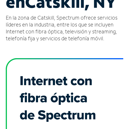
en
Catskill, NY
Administrar
En la zona de Catskill, Spectrum ofrece servicios
cuenta
Encuentra
líderes en la industria, entre los que se incluyen
una
Internet con fibra óptica, televisión y streaming,
tienda
telefonía fija y servicios de telefonía móvil.