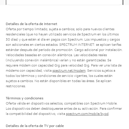
Detalles de la oferta de Internet
Oferta por tiempo limitado; sujeta a cambios; solo para nuevos clientes
residenciales (que no hayan utilizado servicios de Spectrum en los últimos
30 días) y que estén al día en pagos con Spectrum. Los impuestos y cargos
son adicionales en ciertos estados. SPECTRUM INTERNET: se aplican tarifas
estándar después del período de promoción. Cargo adicional por instalación.
Velocidades basadas en conexión alámbrica. Las velocidades reales
(incluyendo conexión inalámbrica) varían y no están garantizadas. Se
requiere módem con capacidad Gig para velocidad Gig. Para ver una lista de
módems con capacidad, visita
spectrum.net/modem
. Servicios sujetos a
todos los términos y condiciones de servicio vigentes, los cuales están
sujetos a cambios. No están disponibles en todas las áreas. Se aplican
restricciones.
Términos y condiciones
Oferta válida en dispositivos selectos, compatibles con Spectrum Mobile.
Los dispositivos deben desbloquearse antes de su activación. Para confirmar
la compatibilidad del dispositivo, visita
spectrum.com/mobile/byod
.
Detalles de la oferta de TV por cable