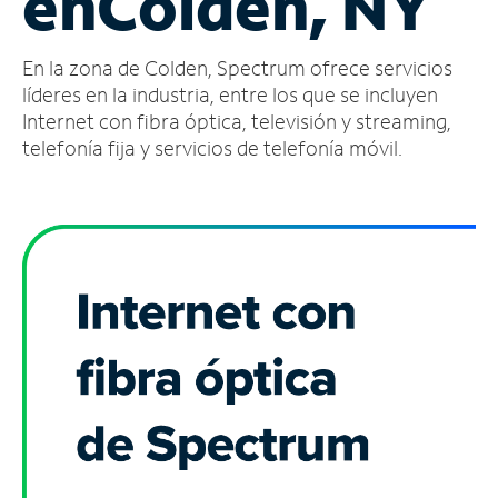
en
Colden, NY
Administrar
En la zona de Colden, Spectrum ofrece servicios
cuenta
Encuentra
líderes en la industria, entre los que se incluyen
una
Internet con fibra óptica, televisión y streaming,
tienda
telefonía fija y servicios de telefonía móvil.