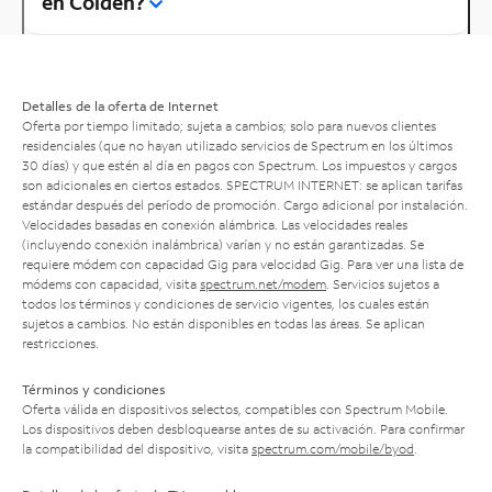
en Colden?
Detalles de la oferta de Internet
Oferta por tiempo limitado; sujeta a cambios; solo para nuevos clientes
residenciales (que no hayan utilizado servicios de Spectrum en los últimos
30 días) y que estén al día en pagos con Spectrum. Los impuestos y cargos
son adicionales en ciertos estados. SPECTRUM INTERNET: se aplican tarifas
estándar después del período de promoción. Cargo adicional por instalación.
Velocidades basadas en conexión alámbrica. Las velocidades reales
(incluyendo conexión inalámbrica) varían y no están garantizadas. Se
requiere módem con capacidad Gig para velocidad Gig. Para ver una lista de
módems con capacidad, visita
spectrum.net/modem
. Servicios sujetos a
todos los términos y condiciones de servicio vigentes, los cuales están
sujetos a cambios. No están disponibles en todas las áreas. Se aplican
restricciones.
Términos y condiciones
Oferta válida en dispositivos selectos, compatibles con Spectrum Mobile.
Los dispositivos deben desbloquearse antes de su activación. Para confirmar
la compatibilidad del dispositivo, visita
spectrum.com/mobile/byod
.