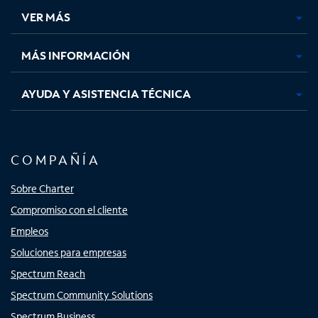
una
una
una
una
VER MÁS
pestaña
pestaña
pestaña
pestaña
nueva
nueva
nueva
nueva
MÁS INFORMACIÓN
AYUDA Y ASISTENCIA TÉCNICA
COMPAÑÍA
Sobre Charter
Compromiso con el cliente
Empleos
Soluciones para empresas
Spectrum Reach
Spectrum Community Solutions
Spectrum Business