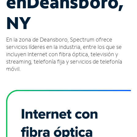
en
Deansboro,
Administrar
NY
cuenta
Encuentra
una
En la zona de Deansboro, Spectrum ofrece
tienda
servicios líderes en la industria, entre los que se
incluyen Internet con fibra óptica, televisión y
streaming, telefonía fija y servicios de telefonía
móvil.