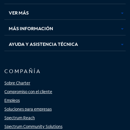
en
en
en
en
una
una
una
una
VER MÁS
pestaña
pestaña
pestaña
pestaña
nueva
nueva
nueva
nueva
MÁS INFORMACIÓN
AYUDA Y ASISTENCIA TÉCNICA
COMPAÑÍA
Sobre Charter
Compromiso con el cliente
Empleos
Soluciones para empresas
Spectrum Reach
Spectrum Community Solutions