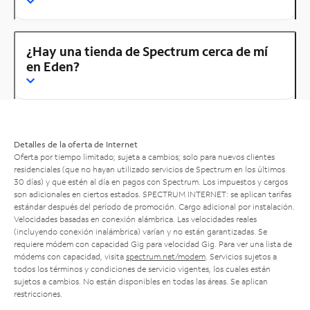
¿Hay una tienda de Spectrum cerca de mí
en Eden?
Detalles de la oferta de Internet
Oferta por tiempo limitado; sujeta a cambios; solo para nuevos clientes
residenciales (que no hayan utilizado servicios de Spectrum en los últimos
30 días) y que estén al día en pagos con Spectrum. Los impuestos y cargos
son adicionales en ciertos estados. SPECTRUM INTERNET: se aplican tarifas
estándar después del período de promoción. Cargo adicional por instalación.
Velocidades basadas en conexión alámbrica. Las velocidades reales
(incluyendo conexión inalámbrica) varían y no están garantizadas. Se
requiere módem con capacidad Gig para velocidad Gig. Para ver una lista de
módems con capacidad, visita
spectrum.net/modem
. Servicios sujetos a
todos los términos y condiciones de servicio vigentes, los cuales están
sujetos a cambios. No están disponibles en todas las áreas. Se aplican
restricciones.