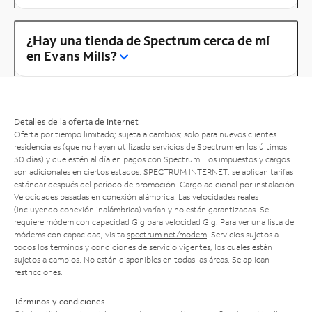
¿Hay una tienda de Spectrum cerca de mí
en Evans Mills?
Detalles de la oferta de Internet
Oferta por tiempo limitado; sujeta a cambios; solo para nuevos clientes
residenciales (que no hayan utilizado servicios de Spectrum en los últimos
30 días) y que estén al día en pagos con Spectrum. Los impuestos y cargos
son adicionales en ciertos estados. SPECTRUM INTERNET: se aplican tarifas
estándar después del período de promoción. Cargo adicional por instalación.
Velocidades basadas en conexión alámbrica. Las velocidades reales
(incluyendo conexión inalámbrica) varían y no están garantizadas. Se
requiere módem con capacidad Gig para velocidad Gig. Para ver una lista de
módems con capacidad, visita
spectrum.net/modem
. Servicios sujetos a
todos los términos y condiciones de servicio vigentes, los cuales están
sujetos a cambios. No están disponibles en todas las áreas. Se aplican
restricciones.
Términos y condiciones