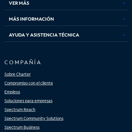
VER MÁS
pestaña
pestaña
pestaña
pestaña
nueva
nueva
nueva
nueva
MÁS INFORMACIÓN
AYUDA Y ASISTENCIA TÉCNICA
COMPAÑÍA
Sobre Charter
Compromiso con el cliente
Empleos
Soluciones para empresas
Spectrum Reach
Spectrum Community Solutions
Spectrum Business