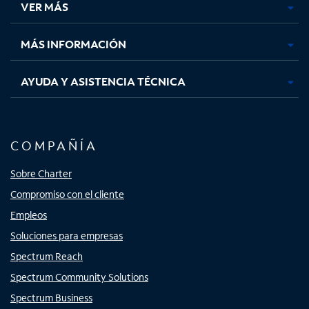
VER MÁS
pestaña
pestaña
pestaña
pestaña
nueva
nueva
nueva
nueva
MÁS INFORMACIÓN
AYUDA Y ASISTENCIA TÉCNICA
COMPAÑÍA
Sobre Charter
Compromiso con el cliente
Empleos
Soluciones para empresas
Spectrum Reach
Spectrum Community Solutions
Spectrum Business