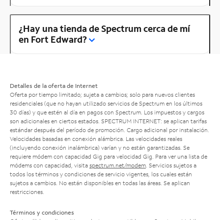
¿Hay una tienda de Spectrum cerca de mí
en Fort Edward?
Detalles de la oferta de Internet
Oferta por tiempo limitado; sujeta a cambios; solo para nuevos clientes
residenciales (que no hayan utilizado servicios de Spectrum en los últimos
30 días) y que estén al día en pagos con Spectrum. Los impuestos y cargos
son adicionales en ciertos estados. SPECTRUM INTERNET: se aplican tarifas
estándar después del período de promoción. Cargo adicional por instalación.
Velocidades basadas en conexión alámbrica. Las velocidades reales
(incluyendo conexión inalámbrica) varían y no están garantizadas. Se
requiere módem con capacidad Gig para velocidad Gig. Para ver una lista de
módems con capacidad, visita
spectrum.net/modem
. Servicios sujetos a
todos los términos y condiciones de servicio vigentes, los cuales están
sujetos a cambios. No están disponibles en todas las áreas. Se aplican
restricciones.
Términos y condiciones