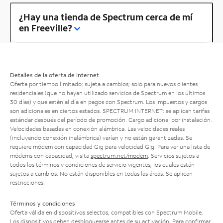
¿Hay una tienda de Spectrum cerca de mí
en Freeville?
Detalles de la oferta de Internet
Oferta por tiempo limitado; sujeta a cambios; solo para nuevos clientes
residenciales (que no hayan utilizado servicios de Spectrum en los últimos
30 días) y que estén al día en pagos con Spectrum. Los impuestos y cargos
son adicionales en ciertos estados. SPECTRUM INTERNET: se aplican tarifas
estándar después del período de promoción. Cargo adicional por instalación.
Velocidades basadas en conexión alámbrica. Las velocidades reales
(incluyendo conexión inalámbrica) varían y no están garantizadas. Se
requiere módem con capacidad Gig para velocidad Gig. Para ver una lista de
módems con capacidad, visita
spectrum.net/modem
. Servicios sujetos a
todos los términos y condiciones de servicio vigentes, los cuales están
sujetos a cambios. No están disponibles en todas las áreas. Se aplican
restricciones.
Términos y condiciones
Oferta válida en dispositivos selectos, compatibles con Spectrum Mobile.
Los dispositivos deben desbloquearse antes de su activación. Para confirmar