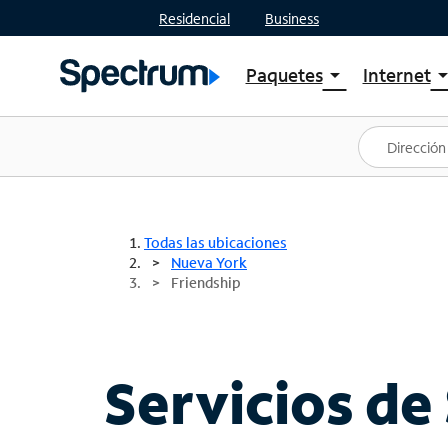
Residencial
Business
Paquetes
Internet
arrow_drop_down
arrow_drop
Ver paquetes
Spectr
Spectrum One
Planes
Mejores ofertas
Spectr
Ofertas en tu área
Intern
Todas las ubicaciones
Nueva York
Friendship
Servicios de