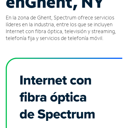
en
Ghent, NY
Administrar
En la zona de Ghent, Spectrum ofrece servicios
cuenta
Encuentra
líderes en la industria, entre los que se incluyen
una
Internet con fibra óptica, televisión y streaming,
tienda
telefonía fija y servicios de telefonía móvil.