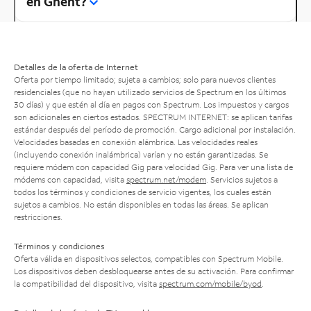
en Ghent?
Detalles de la oferta de Internet
Oferta por tiempo limitado; sujeta a cambios; solo para nuevos clientes
residenciales (que no hayan utilizado servicios de Spectrum en los últimos
30 días) y que estén al día en pagos con Spectrum. Los impuestos y cargos
son adicionales en ciertos estados. SPECTRUM INTERNET: se aplican tarifas
estándar después del período de promoción. Cargo adicional por instalación.
Velocidades basadas en conexión alámbrica. Las velocidades reales
(incluyendo conexión inalámbrica) varían y no están garantizadas. Se
requiere módem con capacidad Gig para velocidad Gig. Para ver una lista de
módems con capacidad, visita
spectrum.net/modem
. Servicios sujetos a
todos los términos y condiciones de servicio vigentes, los cuales están
sujetos a cambios. No están disponibles en todas las áreas. Se aplican
restricciones.
Términos y condiciones
Oferta válida en dispositivos selectos, compatibles con Spectrum Mobile.
Los dispositivos deben desbloquearse antes de su activación. Para confirmar
la compatibilidad del dispositivo, visita
spectrum.com/mobile/byod
.