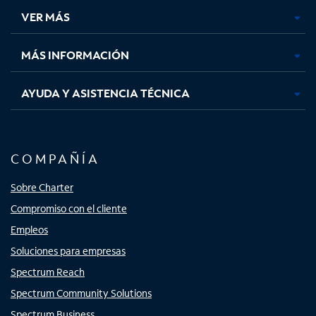
una
una
una
una
VER MÁS
pestaña
pestaña
pestaña
pestaña
nueva
nueva
nueva
nueva
MÁS INFORMACIÓN
AYUDA Y ASISTENCIA TÉCNICA
COMPAÑÍA
Sobre Charter
Compromiso con el cliente
Empleos
Soluciones para empresas
Spectrum Reach
Spectrum Community Solutions
Spectrum Business