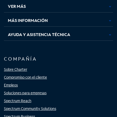
una
una
una
una
VER MÁS
pestaña
pestaña
pestaña
pestaña
nueva
nueva
nueva
nueva
MÁS INFORMACIÓN
AYUDA Y ASISTENCIA TÉCNICA
COMPAÑÍA
Sobre Charter
Compromiso con el cliente
Empleos
Soluciones para empresas
Spectrum Reach
Spectrum Community Solutions
Spectrum Business