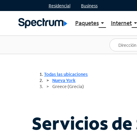
Residencial
Business
Paquetes
Internet
arrow_drop_down
arrow_drop
Ver paquetes
Spectr
Spectrum One
Planes
Mejores ofertas
Spectr
Ofertas en tu área
Intern
Todas las ubicaciones
Nueva York
Greece (Grecia)
Servicios de