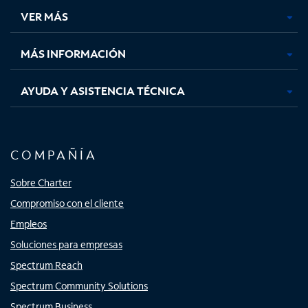
una
una
una
una
VER MÁS
pestaña
pestaña
pestaña
pestaña
nueva
nueva
nueva
nueva
MÁS INFORMACIÓN
AYUDA Y ASISTENCIA TÉCNICA
COMPAÑÍA
Sobre Charter
Compromiso con el cliente
Empleos
Soluciones para empresas
Spectrum Reach
Spectrum Community Solutions
Spectrum Business