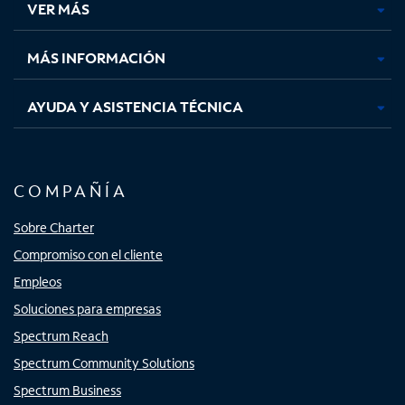
VER MÁS
pestaña
pestaña
pestaña
pestaña
nueva
nueva
nueva
nueva
MÁS INFORMACIÓN
AYUDA Y ASISTENCIA TÉCNICA
COMPAÑÍA
Sobre Charter
Compromiso con el cliente
Empleos
Soluciones para empresas
Spectrum Reach
Spectrum Community Solutions
Spectrum Business