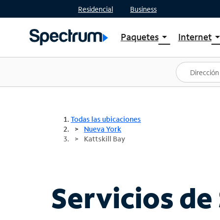
Residencial
Business
Paquetes
Internet
arrow_drop_down
arrow_drop
Ver paquetes
Spectr
Spectrum One
Planes
Mejores ofertas
Spectr
Ofertas en tu área
Intern
Todas las ubicaciones
Nueva York
Kattskill Bay
Servicios de