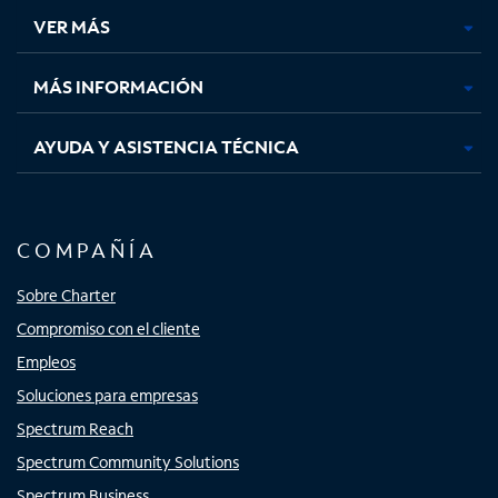
una
una
una
una
VER MÁS
pestaña
pestaña
pestaña
pestaña
nueva
nueva
nueva
nueva
MÁS INFORMACIÓN
AYUDA Y ASISTENCIA TÉCNICA
COMPAÑÍA
Sobre Charter
Compromiso con el cliente
Empleos
Soluciones para empresas
Spectrum Reach
Spectrum Community Solutions
Spectrum Business