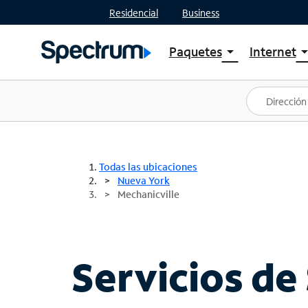
Residencial
Business
Paquetes
Internet
arrow_drop_down
arrow_drop
Ver paquetes
Spectr
Spectrum One
Planes
Mejores ofertas
Spectr
Ofertas en tu área
Intern
Todas las ubicaciones
Nueva York
Mechanicville
Servicios de