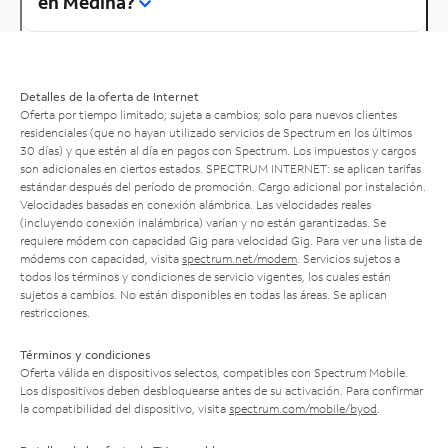
en Medina?
Detalles de la oferta de Internet
Oferta por tiempo limitado; sujeta a cambios; solo para nuevos clientes
residenciales (que no hayan utilizado servicios de Spectrum en los últimos
30 días) y que estén al día en pagos con Spectrum. Los impuestos y cargos
son adicionales en ciertos estados. SPECTRUM INTERNET: se aplican tarifas
estándar después del período de promoción. Cargo adicional por instalación.
Velocidades basadas en conexión alámbrica. Las velocidades reales
(incluyendo conexión inalámbrica) varían y no están garantizadas. Se
requiere módem con capacidad Gig para velocidad Gig. Para ver una lista de
módems con capacidad, visita
spectrum.net/modem
. Servicios sujetos a
todos los términos y condiciones de servicio vigentes, los cuales están
sujetos a cambios. No están disponibles en todas las áreas. Se aplican
restricciones.
Términos y condiciones
Oferta válida en dispositivos selectos, compatibles con Spectrum Mobile.
Los dispositivos deben desbloquearse antes de su activación. Para confirmar
la compatibilidad del dispositivo, visita
spectrum.com/mobile/byod
.