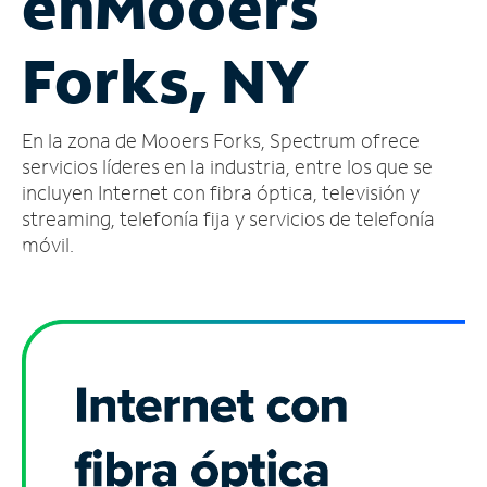
en
Mooers
Administrar
Forks, NY
cuenta
Encuentra
una
En la zona de Mooers Forks, Spectrum ofrece
tienda
servicios líderes en la industria, entre los que se
incluyen Internet con fibra óptica, televisión y
streaming, telefonía fija y servicios de telefonía
móvil.