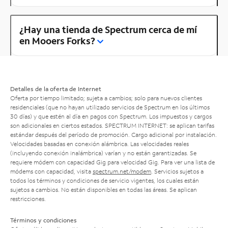
¿Hay una tienda de Spectrum cerca de mí
en Mooers Forks?
Detalles de la oferta de Internet
Oferta por tiempo limitado; sujeta a cambios; solo para nuevos clientes
residenciales (que no hayan utilizado servicios de Spectrum en los últimos
30 días) y que estén al día en pagos con Spectrum. Los impuestos y cargos
son adicionales en ciertos estados. SPECTRUM INTERNET: se aplican tarifas
estándar después del período de promoción. Cargo adicional por instalación.
Velocidades basadas en conexión alámbrica. Las velocidades reales
(incluyendo conexión inalámbrica) varían y no están garantizadas. Se
requiere módem con capacidad Gig para velocidad Gig. Para ver una lista de
módems con capacidad, visita
spectrum.net/modem
. Servicios sujetos a
todos los términos y condiciones de servicio vigentes, los cuales están
sujetos a cambios. No están disponibles en todas las áreas. Se aplican
restricciones.
Términos y condiciones