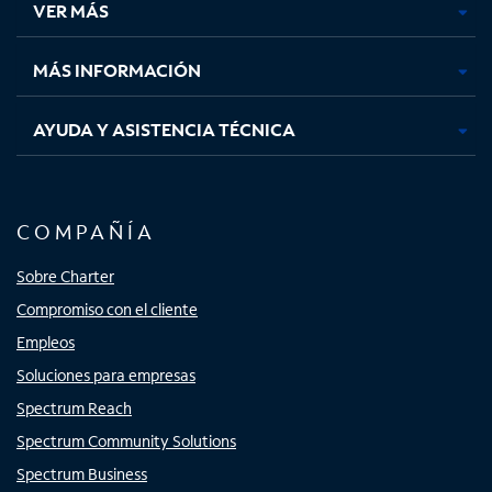
VER MÁS
pestaña
pestaña
pestaña
pestaña
nueva
nueva
nueva
nueva
MÁS INFORMACIÓN
AYUDA Y ASISTENCIA TÉCNICA
COMPAÑÍA
Sobre Charter
Compromiso con el cliente
Empleos
Soluciones para empresas
Spectrum Reach
Spectrum Community Solutions
Spectrum Business