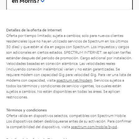
en Morris?
Detalles de la oferta de Internet
Oferta por tiempo limitado; sujeta a cambios; solo para nuevos clientes
residenciales (que no hayan utilizado servicios de Spectrum en los últimos
30 días) y que estén al día en pagos con Spectrum. Los impuestos y cargos
son adicionales en ciertos estados. SPECTRUM INTERNET: se aplican tarifas
estándar después del período de promoción. Cargo adicional por instalación.
Velocidades basadas en conexión alámbrica. Las velocidades reales
(incluyendo conexión inalámbrica) varían y no están garantizadas. Se
requiere módem con capacidad Gig para velocidad Gig. Para ver una lista de
módems con capacidad, visita
spectrum.net/modem
. Servicios sujetos a
todos los términos y condiciones de servicio vigentes, los cuales están
sujetos a cambios. No están disponibles en todas las áreas. Se aplican
restricciones.
Términos y condiciones
Oferta válida en dispositivos selectos, compatibles con Spectrum Mobile.
Los dispositivos deben desbloquearse antes de su activación. Para confirmar
la compatibilidad del dispositivo, visita
spectrum.com/mobile/byod
.