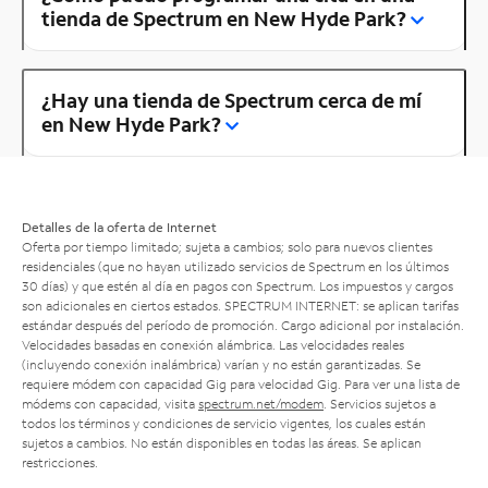
tienda de Spectrum en New Hyde Park?
¿Hay una tienda de Spectrum cerca de mí
en New Hyde Park?
Detalles de la oferta de Internet
Oferta por tiempo limitado; sujeta a cambios; solo para nuevos clientes
residenciales (que no hayan utilizado servicios de Spectrum en los últimos
30 días) y que estén al día en pagos con Spectrum. Los impuestos y cargos
son adicionales en ciertos estados. SPECTRUM INTERNET: se aplican tarifas
estándar después del período de promoción. Cargo adicional por instalación.
Velocidades basadas en conexión alámbrica. Las velocidades reales
(incluyendo conexión inalámbrica) varían y no están garantizadas. Se
requiere módem con capacidad Gig para velocidad Gig. Para ver una lista de
módems con capacidad, visita
spectrum.net/modem
. Servicios sujetos a
todos los términos y condiciones de servicio vigentes, los cuales están
sujetos a cambios. No están disponibles en todas las áreas. Se aplican
restricciones.