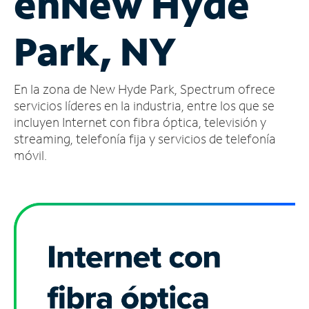
en
New Hyde
Administrar
Park, NY
cuenta
Encuentra
una
En la zona de New Hyde Park, Spectrum ofrece
tienda
servicios líderes en la industria, entre los que se
incluyen Internet con fibra óptica, televisión y
streaming, telefonía fija y servicios de telefonía
móvil.