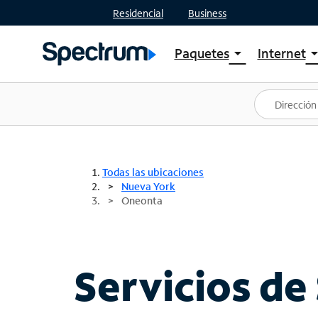
Residencial
Business
Paquetes
Internet
arrow_drop_down
arrow_drop
Ver paquetes
Spectr
Spectrum One
Planes
Mejores ofertas
Spectr
Ofertas en tu área
Intern
Todas las ubicaciones
Nueva York
Oneonta
Servicios de