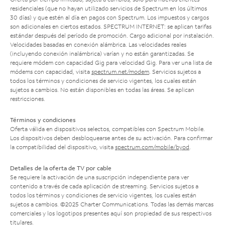
residenciales (que no hayan utilizado servicios de Spectrum en los últimos
30 días) y que estén al día en pagos con Spectrum. Los impuestos y cargos
son adicionales en ciertos estados. SPECTRUM INTERNET: se aplican tarifas
estándar después del período de promoción. Cargo adicional por instalación.
Velocidades basadas en conexión alámbrica. Las velocidades reales
(incluyendo conexión inalámbrica) varían y no están garantizadas. Se
requiere módem con capacidad Gig para velocidad Gig. Para ver una lista de
módems con capacidad, visita
spectrum.net/modem
. Servicios sujetos a
todos los términos y condiciones de servicio vigentes, los cuales están
sujetos a cambios. No están disponibles en todas las áreas. Se aplican
restricciones.
Términos y condiciones
Oferta válida en dispositivos selectos, compatibles con Spectrum Mobile.
Los dispositivos deben desbloquearse antes de su activación. Para confirmar
la compatibilidad del dispositivo, visita
spectrum.com/mobile/byod
.
Detalles de la oferta de TV por cable
Se requiere la activación de una suscripción independiente para ver
contenido a través de cada aplicación de streaming. Servicios sujetos a
todos los términos y condiciones de servicio vigentes, los cuales están
sujetos a cambios. ©2025 Charter Communications. Todas las demás marcas
comerciales y los logotipos presentes aquí son propiedad de sus respectivos
titulares.