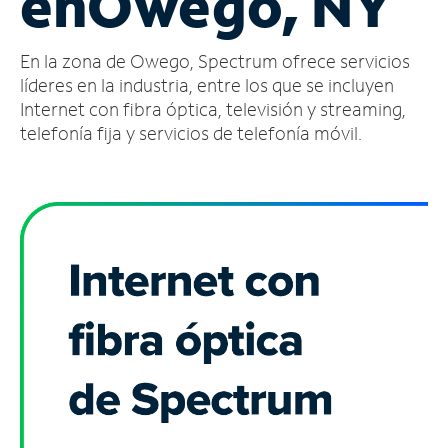
en
Owego, NY
Administrar
En la zona de Owego, Spectrum ofrece servicios
cuenta
Encuentra
líderes en la industria, entre los que se incluyen
una
Internet con fibra óptica, televisión y streaming,
tienda
telefonía fija y servicios de telefonía móvil.