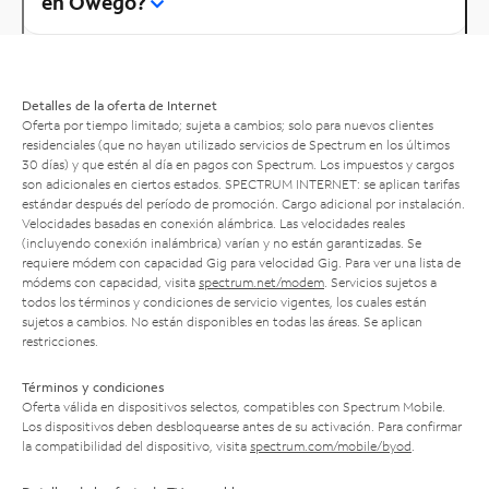
en Owego?
Detalles de la oferta de Internet
Oferta por tiempo limitado; sujeta a cambios; solo para nuevos clientes
residenciales (que no hayan utilizado servicios de Spectrum en los últimos
30 días) y que estén al día en pagos con Spectrum. Los impuestos y cargos
son adicionales en ciertos estados. SPECTRUM INTERNET: se aplican tarifas
estándar después del período de promoción. Cargo adicional por instalación.
Velocidades basadas en conexión alámbrica. Las velocidades reales
(incluyendo conexión inalámbrica) varían y no están garantizadas. Se
requiere módem con capacidad Gig para velocidad Gig. Para ver una lista de
módems con capacidad, visita
spectrum.net/modem
. Servicios sujetos a
todos los términos y condiciones de servicio vigentes, los cuales están
sujetos a cambios. No están disponibles en todas las áreas. Se aplican
restricciones.
Términos y condiciones
Oferta válida en dispositivos selectos, compatibles con Spectrum Mobile.
Los dispositivos deben desbloquearse antes de su activación. Para confirmar
la compatibilidad del dispositivo, visita
spectrum.com/mobile/byod
.