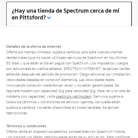
¿Hay una tienda de Spectrum cerca de mí
en Pittsford?
Detalles de la oferta de Internet
Oferta por tiempo limitado; sujeta a cambios; solo para nuevos clientes
residenciales (que no hayan utilizado servicios de Spectrum en los últimos
30 días) y que estén al día en pagos con Spectrum. Los impuestos y cargos
son adicionales en ciertos estados. SPECTRUM INTERNET: se aplican tarifas
estándar después del período de promoción. Cargo adicional por instalación.
Velocidades basadas en conexión alámbrica. Las velocidades reales
(incluyendo conexión inalámbrica) varían y no están garantizadas. Se
requiere módem con capacidad Gig para velocidad Gig. Para ver una lista de
módems con capacidad, visita
spectrum.net/modem
. Servicios sujetos a
todos los términos y condiciones de servicio vigentes, los cuales están
sujetos a cambios. No están disponibles en todas las áreas. Se aplican
restricciones.
Términos y condiciones
Oferta válida en dispositivos selectos, compatibles con Spectrum Mobile.
Los dispositivos deben desbloquearse antes de su activación. Para confirmar