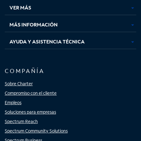
una
una
una
una
VER MÁS
pestaña
pestaña
pestaña
pestaña
nueva
nueva
nueva
nueva
MÁS INFORMACIÓN
AYUDA Y ASISTENCIA TÉCNICA
COMPAÑÍA
Sobre Charter
Compromiso con el cliente
Empleos
Soluciones para empresas
Spectrum Reach
Spectrum Community Solutions
Spectrum Business