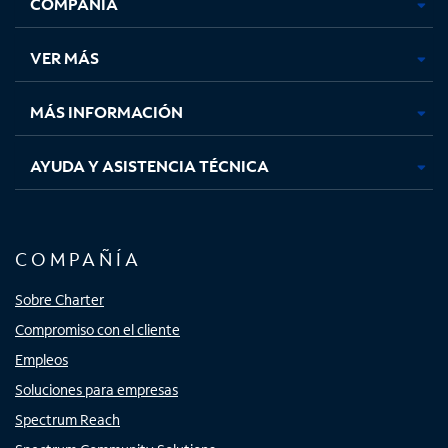
COMPAÑÍA
abre
abre
abre
abre
en
en
en
en
una
una
una
una
VER MÁS
pestaña
pestaña
pestaña
pestaña
nueva
nueva
nueva
nueva
MÁS INFORMACIÓN
AYUDA Y ASISTENCIA TÉCNICA
COMPAÑÍA
Sobre Charter
Compromiso con el cliente
Empleos
Soluciones para empresas
Spectrum Reach