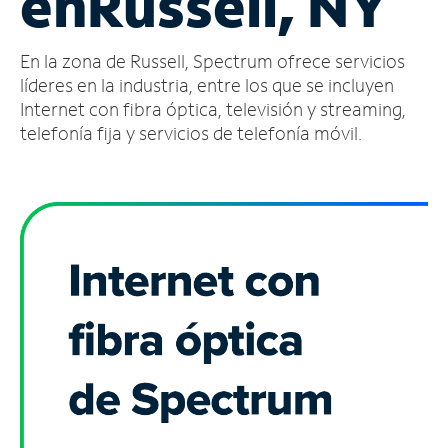
en
Russell, NY
Administrar
En la zona de Russell, Spectrum ofrece servicios
cuenta
Encuentra
líderes en la industria, entre los que se incluyen
una
Internet con fibra óptica, televisión y streaming,
tienda
telefonía fija y servicios de telefonía móvil.