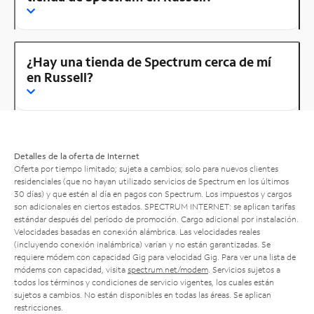
¿Hay una tienda de Spectrum cerca de mí
en Russell?
Detalles de la oferta de Internet
Oferta por tiempo limitado; sujeta a cambios; solo para nuevos clientes
residenciales (que no hayan utilizado servicios de Spectrum en los últimos
30 días) y que estén al día en pagos con Spectrum. Los impuestos y cargos
son adicionales en ciertos estados. SPECTRUM INTERNET: se aplican tarifas
estándar después del período de promoción. Cargo adicional por instalación.
Velocidades basadas en conexión alámbrica. Las velocidades reales
(incluyendo conexión inalámbrica) varían y no están garantizadas. Se
requiere módem con capacidad Gig para velocidad Gig. Para ver una lista de
módems con capacidad, visita
spectrum.net/modem
. Servicios sujetos a
todos los términos y condiciones de servicio vigentes, los cuales están
sujetos a cambios. No están disponibles en todas las áreas. Se aplican
restricciones.