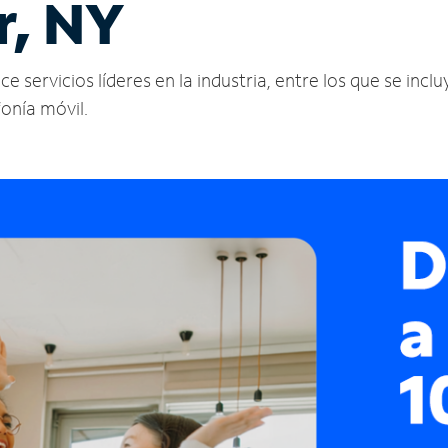
r, NY
 servicios líderes en la industria, entre los que se inclu
fonía móvil.