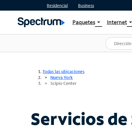
Residencial
Business
Paquetes
Internet
arrow_drop_down
arrow_drop
Ver paquetes
Spectr
Spectrum One
Planes
Mejores ofertas
Spectr
Ofertas en tu área
Intern
Todas las ubicaciones
Nueva York
Scipio Center
Servicios de