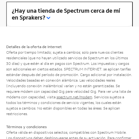
¿Hay una tienda de Spectrum cerca de mí
en Sprakers?
Detalles de la oferta de Internet
Oferta por tiempo limitado; sujeta a cambios; solo para nuevos clientes
residenciales (que no hayan utilizado servicios de Spectrum en los últimos
30 días) y que estén al día en pagos con Spectrum. Los impuestos y cargos
son adicionales en ciertos estados. SPECTRUM INTERNET: se aplican tarifas
estándar después del período de promoción. Cargo adicional por instalación.
Velocidades basadas en conexión alámbrica. Las velocidades reales
(incluyendo conexión inalámbrica) varían y no están garantizadas. Se
requiere módem con capacidad Gig para velocidad Gig. Para ver una lista de
módems con capacidad, visita
spectrum.net/modem
. Servicios sujetos a
todos los términos y condiciones de servicio vigentes, los cuales están
sujetos a cambios. No están disponibles en todas las áreas. Se aplican
restricciones.
Términos y condiciones
Oferta válida en dispositivos selectos, compatibles con Spectrum Mobile.
Los dispositivos deben desbloquearse antes de su activación. Para confirmar