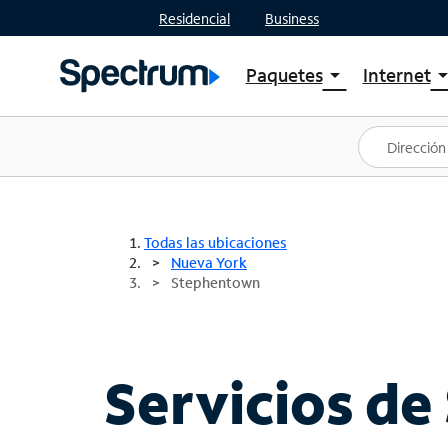
Residencial
Business
Paquetes
Internet
arrow_drop_down
arrow_drop
Ver paquetes
Spectr
Spectrum One
Planes
Mejores ofertas
Spectr
Ofertas en tu área
Intern
Todas las ubicaciones
Nueva York
Stephentown
Servicios de