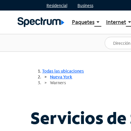
Residencial
Business
Paquetes
Internet
arrow_drop_down
arrow_drop
Ver paquetes
Spectr
Spectrum One
Planes
Mejores ofertas
Spectr
Ofertas en tu área
Intern
Todas las ubicaciones
Nueva York
Warners
Servicios de